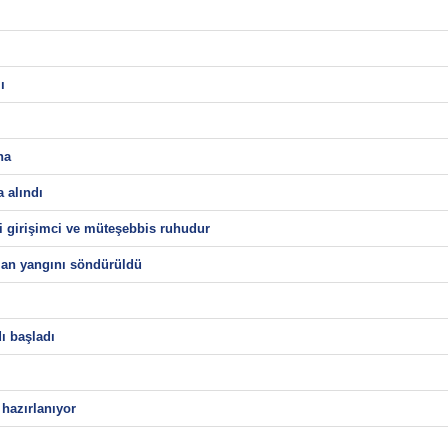
ı
ha
 alındı
i girişimci ve müteşebbis ruhudur
man yangını söndürüldü
ı başladı
hazırlanıyor