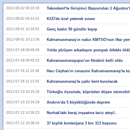
2012-08-02 09:16:16
Teknokent’te Girişimci Başvuruları 1 Ağustos’
2012-08-02 09:14:31
KSÜ'de özel yetenek sınavı
2012-08-01 10:16:02
Genç kadın 50 gündür kayıp
2012-08-01 10:13:38
Kahramanmaraş'ın nabzı KMTSO'nun iftar yem
2012-07-28 09:46:26
Yolda yürüyen arkadaşını pompalı tüfekle öldü
2012-07-28 09:45:22
Kahramanmaraşspor'un fikstürü belli oldu
2012-07-26 11:15:38
Hacı Ceyhan'ın cenazesi Kahramanmaraş'ta top
2012-07-26 11:13:20
Kahramanmaraş'ta çadır kent kurulacak
2012-07-23 10:25:16
Türkoğlu ilçesinde, köprüden düşen otomobild
2012-07-23 10:24:29
Andırın'da 5 büyüklüğünde deprem
2012-07-12 10:39:23
Nurhak'taki baraj inşaatına taciz ateşi!..
2012-07-12 10:38:24
37 kişilik kontenjana 3 bin 313 başvuru