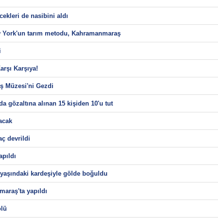
ekleri de nasibini aldı
ew York'un tarım metodu, Kahramanmaraş
i
rşı Karşıya!
ş Müzesi'ni Gezdi
gözaltına alınan 15 kişiden 10'u tut
acak
aç devrildi
apıldı
yaşındaki kardeşiyle gölde boğuldu
araş'ta yapıldı
ölü