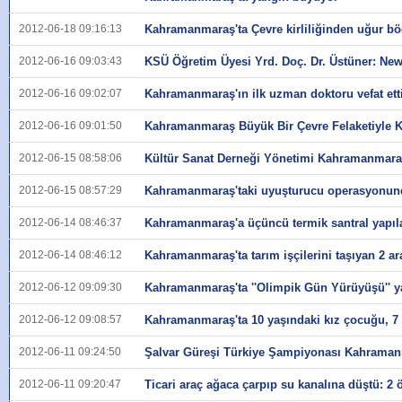
2012-06-18 09:16:13
Kahramanmaraş'ta Çevre kirliliğinden uğur böc
2012-06-16 09:03:43
KSÜ Öğretim Üyesi Yrd. Doç. Dr. Üstüner: N
2012-06-16 09:02:07
Kahramanmaraş'ın ilk uzman doktoru vefat ett
2012-06-16 09:01:50
Kahramanmaraş Büyük Bir Çevre Felaketiyle Ka
2012-06-15 08:58:06
Kültür Sanat Derneği Yönetimi Kahramanmara
2012-06-15 08:57:29
Kahramanmaraş'taki uyuşturucu operasyonunda 
2012-06-14 08:46:37
Kahramanmaraş'a üçüncü termik santral yapıl
2012-06-14 08:46:12
Kahramanmaraş'ta tarım işçilerini taşıyan 2 ar
2012-06-12 09:09:30
Kahramanmaraş'ta ''Olimpik Gün Yürüyüşü'' y
2012-06-12 09:08:57
Kahramanmaraş'ta 10 yaşındaki kız çocuğu, 7 
2012-06-11 09:24:50
Şalvar Güreşi Türkiye Şampiyonası Kahramanm
2012-06-11 09:20:47
Ticari araç ağaca çarpıp su kanalına düştü: 2 