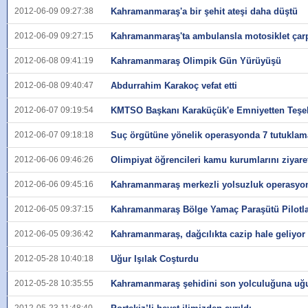
2012-06-09 09:27:38
Kahramanmaraş'a bir şehit ateşi daha düştü
2012-06-09 09:27:15
Kahramanmaraş'ta ambulansla motosiklet çarpış
2012-06-08 09:41:19
Kahramanmaraş Olimpik Gün Yürüyüşü
2012-06-08 09:40:47
Abdurrahim Karakoç vefat etti
2012-06-07 09:19:54
KMTSO Başkanı Karaküçük'e Emniyetten Teşek
2012-06-07 09:18:18
Suç örgütüne yönelik operasyonda 7 tutuklam
2012-06-06 09:46:26
Olimpiyat öğrencileri kamu kurumlarını ziyaret
2012-06-06 09:45:16
Kahramanmaraş merkezli yolsuzluk operasyon
2012-06-05 09:37:15
Kahramanmaraş Bölge Yamaç Paraşütü Pilotl
2012-06-05 09:36:42
Kahramanmaraş, dağcılıkta cazip hale geliyor
2012-05-28 10:40:18
Uğur Işılak Coşturdu
2012-05-28 10:35:55
Kahramanmaraş şehidini son yolculuğuna uğu