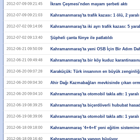
2012-07-09 09:21:45
İkram Çeşmesi'nden mayam şerbeti aktı
2012-07-09 09:21:03
Kahramanmaraş'ta trafik kazası: 1 ölü, 2 yaralı
2012-07-02 09:14:06
Kahramanmaraş'ta iki ayrı trafik kazası: 5 yaral
2012-07-02 09:13:40
Şüpheli çanta fünye ile patlatıldı
2012-06-21 09:50:09
Kahramanmaraş'ta yeni OSB İçin Bir Adım Da
2012-06-21 09:49:48
Kahramanmaraş'ta bir köy kuduz karantinasına
2012-06-20 09:07:28
Karaküçük: Türk insanının en büyük zenginliğ
2012-06-20 09:04:30
Ahir Dağı Kazmabağları mevkisinde çıkan or
2012-06-20 09:04:10
Kahramanmaraş'ta otomobil takla attı: 1 yaralı
2012-06-19 08:39:25
Kahramanmaraş'ta biçerdöverli hububat hasad
2012-06-19 08:39:06
Kahramanmaraş'ta otomobil takla attı: 1 yaralı
2012-06-18 09:18:00
Kahramanmaraş '4+4+4' yeni eğitim sistemine 
2012-06-18 09:16:40
Kahramanmaraş'ta yangın büyüyor