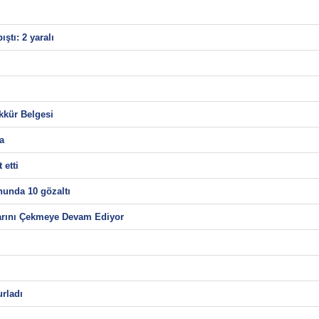
tı: 2 yaralı
kür Belgesi
a
 etti
unda 10 gözaltı
arını Çekmeye Devam Ediyor
rladı